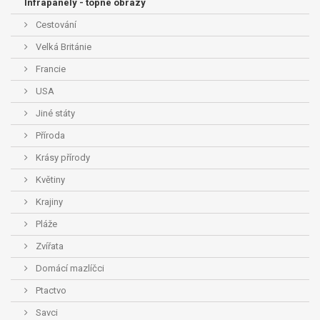
Infrapanely - topné obrazy
Cestování
Velká Británie
Francie
USA
Jiné státy
Příroda
Krásy přírody
Květiny
Krajiny
Pláže
Zvířata
Domácí mazlíčci
Ptactvo
Savci