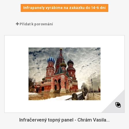
Infrapanely vyrábíme na zakázku do 14-ti dní
Přidat k porovnání
Infračervený topný panel - Chrám Vasila...