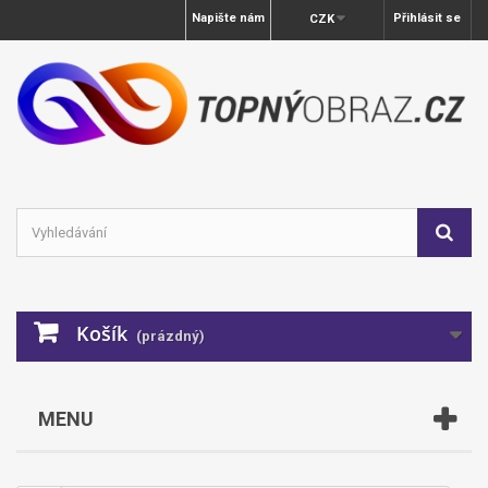
Napište nám
Přihlásit se
CZK
Košík
(prázdný)
MENU