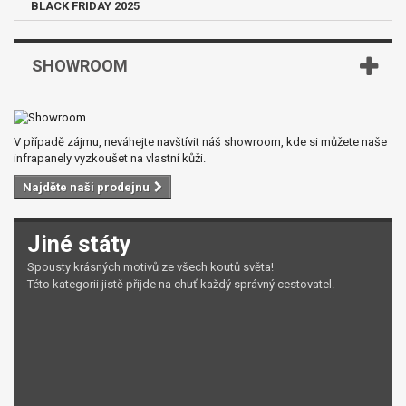
BLACK FRIDAY 2025
SHOWROOM
V případě zájmu, neváhejte navštívit náš showroom, kde si můžete naše
infrapanely vyzkoušet na vlastní kůži.
Najděte naši prodejnu
Jiné státy
Spousty krásných motivů ze všech koutů světa!
Této kategorii jistě přijde na chuť každý správný cestovatel.